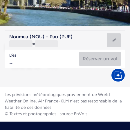
France
Noumea (NOU) - Pau (PUF)
Pau
Dès
21°C
France
Réserver un vol
Durée du vol
Août
Les prévisions météorologiques proviennent de World
Weather Online. Air France-KLM n'est pas responsable de la
fiabilité de ces données.
© Textes et photographies : source EnVols