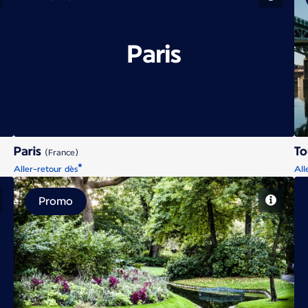
Paris
Paris
To
(France)
*
Aller-retour dès
All
Promo
Nantes