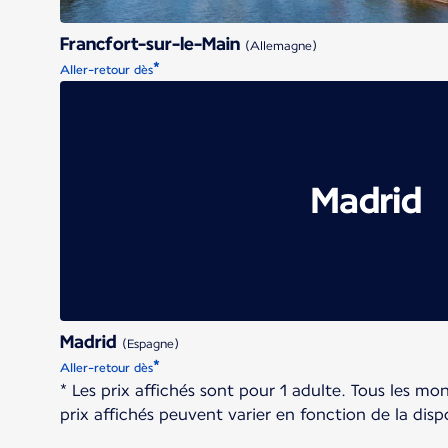
Francfort-sur-le-Main
(Allemagne)
*
Aller-retour dès
Madrid
Madrid
(Espagne)
*
Aller-retour dès
* Les prix affichés sont pour 1 adulte. Tous les mo
prix affichés peuvent varier en fonction de la dispo