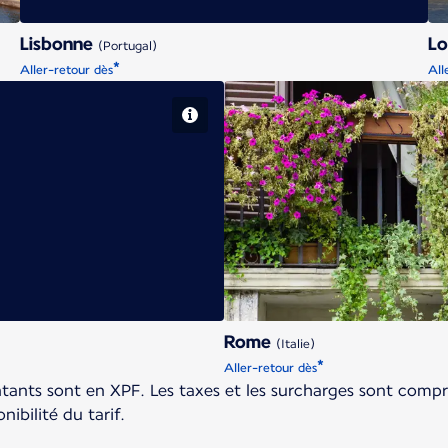
Lisbonne
L
(Portugal)
*
Aller-retour dès
All
Rome
(Italie)
*
Aller-retour dès
ntants sont en XPF. Les taxes et les surcharges sont compri
nibilité du tarif.