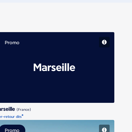
Promo
Marseille
rseille
(France)
*
er-retour dès
Promo