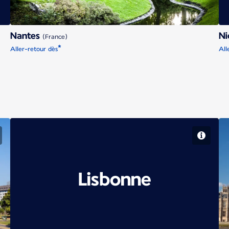
Nantes
N
(France)
*
Aller-retour dès
All
Lisbonne