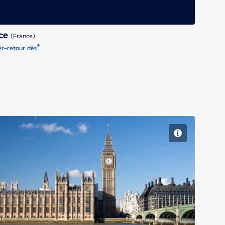
ice
(France)
*
er-retour dès
Londres