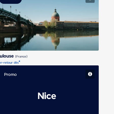
Toulouse
ulouse
(France)
*
er-retour dès
Promo
Nice