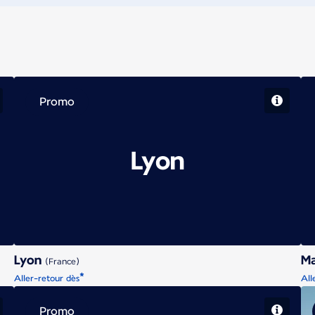
Promo
Lyon
Lyon
Ma
(France)
*
Aller-retour dès
All
Promo