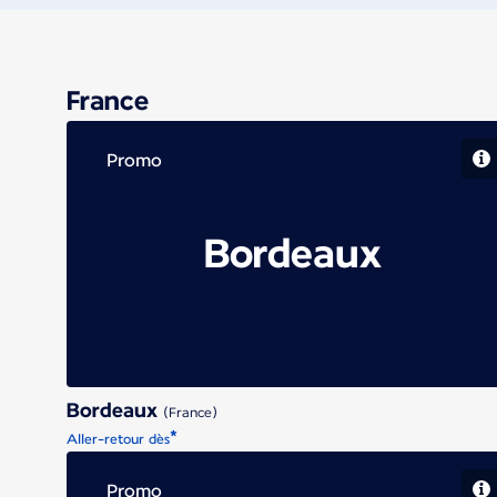
France
Promo
Bordeaux
Bordeaux
(France)
*
Aller-retour dès
Promo