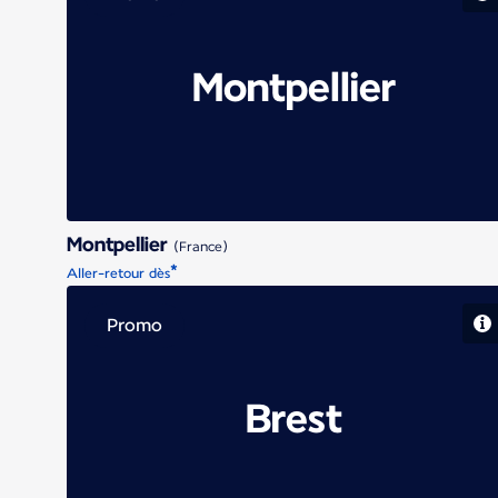
Montpellier
Montpellier
(France)
*
Aller-retour dès
Promo
Brest