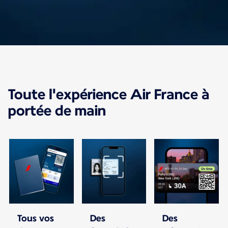
L'app fait le plein de
Toute l'expérience Air France à
nouveautés
portée de main
Avec l'application Air France, gérez votre
voyage, de l'achat du billet jusqu'à votre
arrivée à destination.
Tous vos
Des
Des