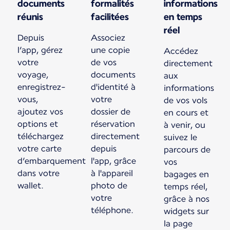
documents
formalités
informations
réunis
facilitées
en temps
réel
Depuis
Associez
l’app, gérez
une copie
Accédez
votre
de vos
directement
voyage,
documents
aux
enregistrez-
d'identité à
informations
vous,
votre
de vos vols
ajoutez vos
dossier de
en cours et
options et
réservation
à venir, ou
téléchargez
directement
suivez le
votre carte
depuis
parcours de
d’embarquement
l'app, grâce
vos
dans votre
à l'appareil
bagages en
wallet.
photo de
temps réel,
votre
grâce à nos
téléphone.
widgets sur
la page