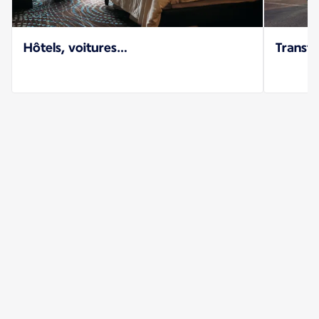
Hôtels, voitures…
Transfe