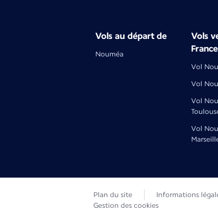
Vols au départ de
Vols ve
France
Nouméa
Vol Nou
Vol Nou
Vol No
Toulous
Vol No
Marseill
Plan du site
Informations légal
Gestion des cookies