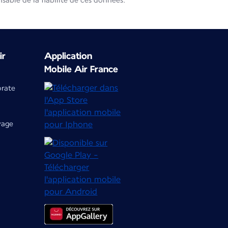
able de la fiabilité de ces données.
ir
Application
Mobile Air France
orate
yage