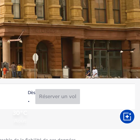
Dès
Réserver un vol
30°C
Août