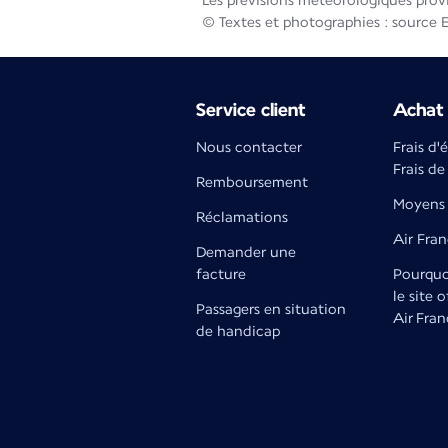
Les prévisions météorologiques prov
© Textes et photographies : source 
Service client
Achat 
Nous contacter
Frais d'
Frais de
Remboursement
Moyens 
Réclamations
Air Fra
Demander une
facture
Pourquoi
le site o
Passagers en situation
Air Fran
de handicap