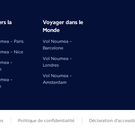
rs la
Voyager dans le
Monde
mea - Paris
Vol Noumea -
Barcelone
mea - Nice
Vol Noumea -
umea -
Londres
e
Vol Noumea -
umea -
Amsterdam
e
es
Politique de confidentialité
Déclaration d'accessibi