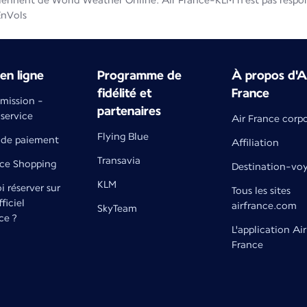
iennent de World Weather Online. Air France-KLM n'est pas respons
EnVols
en ligne
Programme de
À propos d'A
fidélité et
France
émission -
partenaires
 service
Air France corp
Flying Blue
de paiement
Affiliation
Transavia
nce Shopping
Destination-vo
KLM
 réserver sur
Tous les sites
fficiel
airfrance.com
SkyTeam
ce ?
L'application Air
France