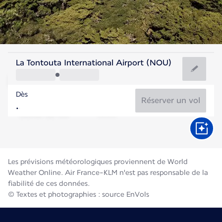
Nouvelle Calédonie
La Tontouta International Airport (NOU)
Nouméa
Dès
19°C
Nouvelle Calédonie
Réserver un vol
Durée du vol
Août
Les prévisions météorologiques proviennent de World
Weather Online. Air France-KLM n'est pas responsable de la
fiabilité de ces données.
© Textes et photographies : source EnVols