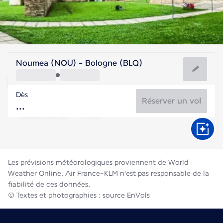
Italie
Noumea (NOU) - Bologne (BLQ)
Bologne
Dès
26°C
Italie
Réserver un vol
Durée du vol
Août
Les prévisions météorologiques proviennent de World
Weather Online. Air France-KLM n'est pas responsable de la
fiabilité de ces données.
© Textes et photographies : source EnVols